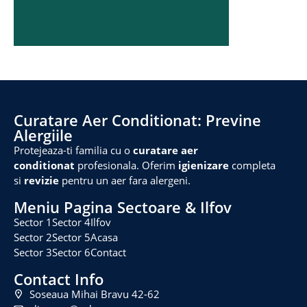
Curatare Aer Conditionat: Previne
Alergiile
Protejeaza-ti familia cu o
curatare aer
conditionat
profesionala. Oferim
igienizare
completa
si
revizie
pentru un aer fara alergeni.
Meniu Pagina Sectoare & Ilfov
Sector 1
Sector 4
Ilfov
Sector 2
Sector 5
Acasa
Sector 3
Sector 6
Contact
Contact Info
Soseaua Mihai Bravu 42-62