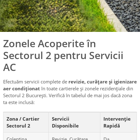
Zonele Acoperite în
Sectorul 2 pentru Servicii
AC
Efectuăm servicii complete de
revizie, curățare și igienizare
aer condiționat
în toate cartierele și zonele rezidențiale din
Sectorul 2 București. Verifică în tabelul de mai jos dacă zona
ta este inclusă:
Zona / Cartier
Servicii
Intervenție
Sectorul 2
Disponibile
Rapidă
Colentina
Revizie, Curățare,
Da