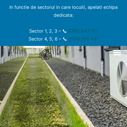
In functie de sectorul in care locuiti, apelati echipa
dedicata:
Sector 1, 2, 3 – 📞
0762 843 717
Sector 4, 5, 6 – 📞
0734 850 441
Servicil
Miros Ura