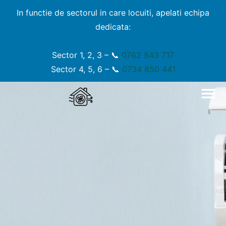
In functie de sectorul in care locuiti, apelati echipa
dedicata:
Sector 1, 2, 3 – 📞
0762 843 717
Sector 4, 5, 6 – 📞
0734 850 441
Servicil
Miros Ura